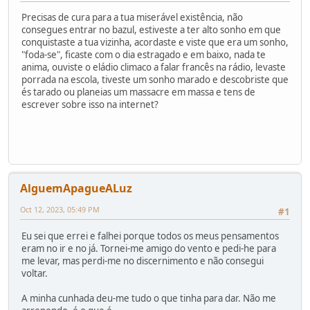
Precisas de cura para a tua miserável existência, não
consegues entrar no bazul, estiveste a ter alto sonho em que
conquistaste a tua vizinha, acordaste e viste que era um sonho,
"foda-se", ficaste com o dia estragado e em baixo, nada te
anima, ouviste o eládio climaco a falar francês na rádio, levaste
porrada na escola, tiveste um sonho marado e descobriste que
és tarado ou planeias um massacre em massa e tens de
escrever sobre isso na internet?
AlguemApagueALuz
Oct 12, 2023, 05:49 PM
#1
Eu sei que errei e falhei porque todos os meus pensamentos
eram no ir e no já. Tornei-me amigo do vento e pedi-he para
me levar, mas perdi-me no discernimento e não consegui
voltar.
A minha cunhada deu-me tudo o que tinha para dar. Não me