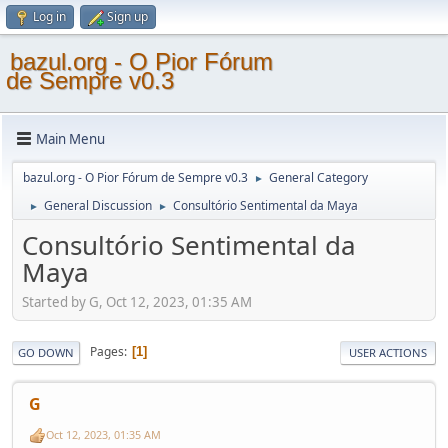
Log in
Sign up
bazul.org - O Pior Fórum
de Sempre v0.3
Main Menu
bazul.org - O Pior Fórum de Sempre v0.3
General Category
►
General Discussion
Consultório Sentimental da Maya
►
►
Consultório Sentimental da
Maya
Started by G, Oct 12, 2023, 01:35 AM
Pages
1
GO DOWN
USER ACTIONS
G
Oct 12, 2023, 01:35 AM