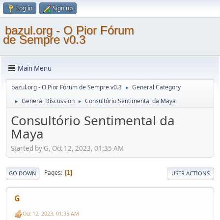
Log in
Sign up
bazul.org - O Pior Fórum
de Sempre v0.3
Main Menu
bazul.org - O Pior Fórum de Sempre v0.3
General Category
►
General Discussion
Consultório Sentimental da Maya
►
►
Consultório Sentimental da
Maya
Started by G, Oct 12, 2023, 01:35 AM
Pages
1
GO DOWN
USER ACTIONS
G
Oct 12, 2023, 01:35 AM