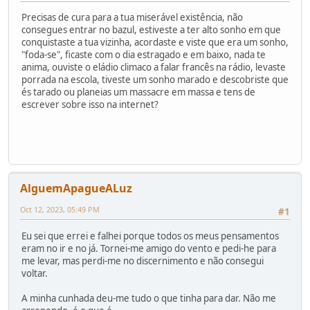
Precisas de cura para a tua miserável existência, não
consegues entrar no bazul, estiveste a ter alto sonho em que
conquistaste a tua vizinha, acordaste e viste que era um sonho,
"foda-se", ficaste com o dia estragado e em baixo, nada te
anima, ouviste o eládio climaco a falar francês na rádio, levaste
porrada na escola, tiveste um sonho marado e descobriste que
és tarado ou planeias um massacre em massa e tens de
escrever sobre isso na internet?
AlguemApagueALuz
Oct 12, 2023, 05:49 PM
#1
Eu sei que errei e falhei porque todos os meus pensamentos
eram no ir e no já. Tornei-me amigo do vento e pedi-he para
me levar, mas perdi-me no discernimento e não consegui
voltar.
A minha cunhada deu-me tudo o que tinha para dar. Não me