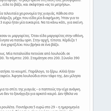
, είδα το βάζο, και σκέφτηκα «ας το μετρήσω».
ία τελευταία χειρονομία της γιαγιάς. Κάθισα στο
ρολάριζα, μέχρι που είδα μία διαφήμιση. Ήταν για το
93 ευρώ ήταν μία ευκαιρία. Να τα κάνω κάτι, για εκείνη.
ρεσαν οι μαργαρίτες. Όταν είδα μαργαρίτες στην οθόνη,
νησα να πατάω spin. Στην αρχή, τίποτα. Κέρδιζα 1
ό ένα χαρτζιλίκι που βρήκα σε ένα βάζο.
νους. Μία πεταλούδα πετούσε από λουλούδι σε
 100. Το πέμπτο: 200. Σταμάτησε στο 200. Σύνολο 390
 πατήσει το κουμπί. Παράλογο, το ξέρω. Αλλά ήταν
αφείο. Άφησα λουλούδια στον τάφο της. Δεν μίλησα
ια το σπίτι της γιαγιάς – ο παππούς την είχε ανάγκη.
ο δεν το ξανάγγιξα για αρκετό καιρό. Δεν ήθελα να
α ρουλέτα. Ποντάρισα 5 ευρώ στο 29 – η ημερομηνία