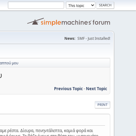
News:
SMF - Just Installed!
 παππού μου
υ
Previous Topic
-
Next Topic
PRINT
εύαμε ρέστα. Δίευρα, πενηντάλεπτα, καμιά φορά και
ιαγιά έφυγε. Το βάζο έμεινε στη θέση του, μισογεμάτο.