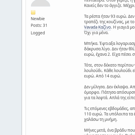
Κανείς δεν το άγγιζε. Μέχρ
Τα ρέστα ήταν 93 ευρώ. Δεν
Newbie
τραπέζι της κουζίνας, με τ
Posts: 31
Vavada Καζίνο
. Η γιαγιά μ
Όχι για μένα.
Logged
Μπήκα. Έφτιαξα λογαριασμό.
δάκρυσα λίγο. Δεν ήταν θλ
ευρώ, έχανα 2. Είχα πέσει 
Τότε, στον δέκατο περίπου
λουλούδι. Κάθε λουλούδι εί
ευρώ. Από 14 ευρώ.
Δεν μίλησα. Δεν έκλαψα. Απ
όμορφο. Πάτησα απόσυρση.
για τα λεφτά. Απλά της είπ
Τις επόμενες εβδομάδες, απ
110 ευρώ. Τα υπόλοιπα τα έ
χαλάσω τη μνήμη.
Μήνες μετά, ένα βράδυ που