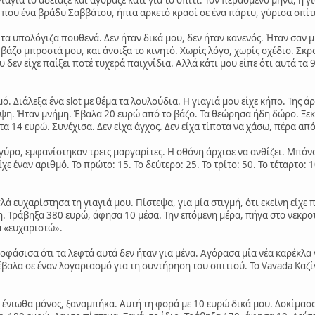
ι που ένα βράδυ Σαββάτου, ήπια αρκετό κρασί σε ένα πάρτυ, γύρισα σπίτι
 τα υπολόγιζα πουθενά. Δεν ήταν δικά μου, δεν ήταν κανενός. Ήταν σαν μ
ο βάζο μπροστά μου, και άνοιξα το κινητό. Χωρίς λόγο, χωρίς σχέδιο. Σκ
ου δεν είχε παίξει ποτέ τυχερά παιχνίδια. Αλλά κάτι μου είπε ότι αυτά τα 
 Διάλεξα ένα slot με θέμα τα λουλούδια. Η γιαγιά μου είχε κήπο. Της ά
ίψη. Ήταν μνήμη. Έβαλα 20 ευρώ από το βάζο. Τα θεώρησα ήδη δώρο. Ξεκί
στα 14 ευρώ. Συνέχισα. Δεν είχα άγχος. Δεν είχα τίποτα να χάσω, πέρα απ
 γύρο, εμφανίστηκαν τρεις μαργαρίτες. Η οθόνη άρχισε να ανθίζει. Μπό
χε έναν αριθμό. Το πρώτο: 15. Το δεύτερο: 25. Το τρίτο: 50. Το τέταρτο:
λά ευχαρίστησα τη γιαγιά μου. Πίστεψα, για μία στιγμή, ότι εκείνη είχε
 Τράβηξα 380 ευρώ, άφησα 10 μέσα. Την επόμενη μέρα, πήγα στο νεκροτ
α «ευχαριστώ».
οφάσισα ότι τα λεφτά αυτά δεν ήταν για μένα. Αγόρασα μία νέα καρέκλα γ
βαλα σε έναν λογαριασμό για τη συντήρηση του σπιτιού. Το Vavada Καζίν
 ένιωθα μόνος, ξαναμπήκα. Αυτή τη φορά με 10 ευρώ δικά μου. Δοκίμασ