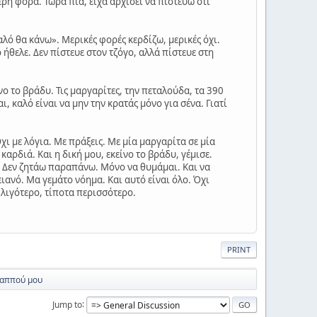
ερη φορά. Τώρα πια, είχα αρχίσει να πιστεύω ότι
αλό θα κάνω». Μερικές φορές κερδίζω, μερικές όχι.
 ήθελε. Δεν πίστευε στον τζόγο, αλλά πίστευε στη
νο το βράδυ. Τις μαργαρίτες, την πεταλούδα, τα 390
ι, καλό είναι να μην την κρατάς μόνο για σένα. Γιατί
χι με λόγια. Με πράξεις. Με μία μαργαρίτα σε μία
καρδιά. Και η δική μου, εκείνο το βράδυ, γέμισε.
ό. Δεν ζητάω παραπάνω. Μόνο να θυμάμαι. Και να
ιανό. Μα γεμάτο νόημα. Και αυτό είναι όλο. Όχι
 λιγότερο, τίποτα περισσότερο.
PRINT
 παππού μου
Jump to