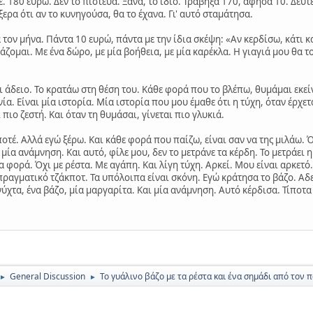
ε. 180 ευρώ. Δεν το πίστευα. Ξανά, το ίδιο. Τράβηξα 170, άφησα 10. Δεύτ
ερα ότι αν το κυνηγούσα, θα το έχανα. Γι' αυτό σταμάτησα.
τον μήνα. Πάντα 10 ευρώ, πάντα με την ίδια σκέψη: «Αν κερδίσω, κάτι κ
άζομαι. Με ένα δώρο, με μία βοήθεια, με μία καρέκλα. Η γιαγιά μου θα το
ι άδειο. Το κρατάω στη θέση του. Κάθε φορά που το βλέπω, θυμάμαι εκεί
ία. Είναι μία ιστορία. Μία ιστορία που μου έμαθε ότι η τύχη, όταν έρχετα
 πιο ζεστή. Και όταν τη θυμάσαι, γίνεται πιο γλυκιά.
ποτέ. Αλλά εγώ ξέρω. Και κάθε φορά που παίζω, είναι σαν να της μιλάω. Ό
μία ανάμνηση. Και αυτό, φίλε μου, δεν το μετράνε τα κέρδη. Το μετράει η 
α φορά. Όχι με ρέστα. Με αγάπη. Και λίγη τύχη. Αρκεί. Μου είναι αρκετ
πραγματικό τζάκποτ. Τα υπόλοιπα είναι σκόνη. Εγώ κράτησα το βάζο. Αδε
ύχτα, ένα βάζο, μία μαργαρίτα. Και μία ανάμνηση. Αυτό κέρδισα. Τίποτα
General Discussion
Το γυάλινο βάζο με τα ρέστα και ένα σημάδι από τον
►
►