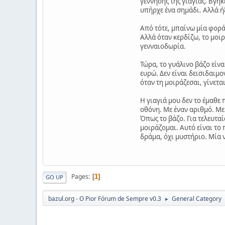
γέννησης της γιαγιάς. Βγήκ
υπήρχε ένα σημάδι. Αλλά ήξ
Από τότε, μπαίνω μία φορά 
Αλλά όταν κερδίζω, το μοιρ
γενναιοδωρία.
Τώρα, το γυάλινο βάζο είνα
ευρώ. Δεν είναι δεισιδαιμον
όταν τη μοιράζεσαι, γίνεται
Η γιαγιά μου δεν το έμαθε 
οθόνη. Με έναν αριθμό. Με 
Όπως το βάζο. Για τελευταί
μοιράζομαι. Αυτό είναι το 
δράμα, όχι μυστήριο. Μία ν
Pages
1
GO UP
bazul.org - O Pior Fórum de Sempre v0.3
General Category
►