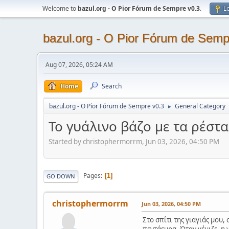
Welcome to
bazul.org - O Pior Fórum de Sempre v0.3
.
Lo
bazul.org - O Pior Fórum de Semp
Aug 07, 2026, 05:24 AM
Home
Search
bazul.org - O Pior Fórum de Sempre v0.3
General Category
►
Το γυάλινο βάζο με τα ρέστ
Started by christophermorrm, Jun 03, 2026, 04:50 PM
Pages
1
GO DOWN
christophermorrm
Jun 03, 2026, 04:50 PM
Στο σπίτι της γιαγιάς μου,
πεντάευρα. Όταν γέμιζε, η γ