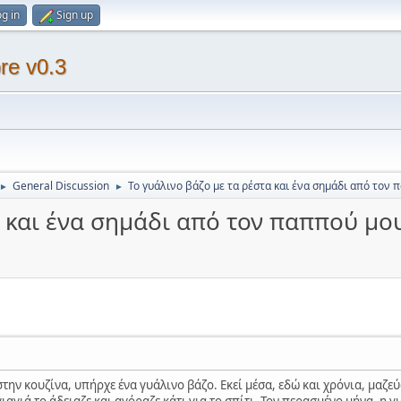
g in
Sign up
re v0.3
General Discussion
Το γυάλινο βάζο με τα ρέστα και ένα σημάδι από τον
►
►
α και ένα σημάδι από τον παππού μο
 στην κουζίνα, υπήρχε ένα γυάλινο βάζο. Εκεί μέσα, εδώ και χρόνια, μαζ
ιαγιά το άδειαζε και αγόραζε κάτι για το σπίτι. Τον περασμένο μήνα, η γ