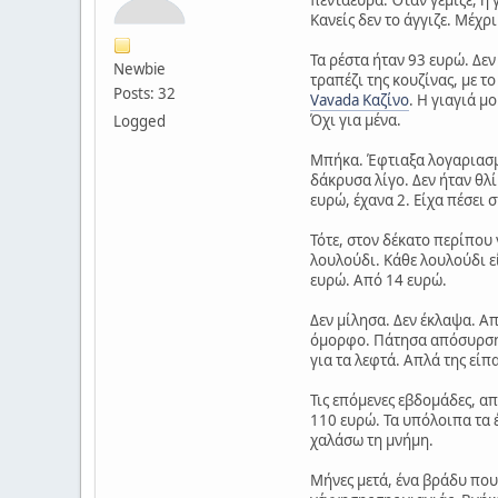
Κανείς δεν το άγγιζε. Μέχρ
Τα ρέστα ήταν 93 ευρώ. Δεν
Newbie
τραπέζι της κουζίνας, με τ
Posts: 32
Vavada Καζίνο
. Η γιαγιά μ
Όχι για μένα.
Logged
Μπήκα. Έφτιαξα λογαριασμό.
δάκρυσα λίγο. Δεν ήταν θλ
ευρώ, έχανα 2. Είχα πέσει 
Τότε, στον δέκατο περίπου
λουλούδι. Κάθε λουλούδι εί
ευρώ. Από 14 ευρώ.
Δεν μίλησα. Δεν έκλαψα. Απ
όμορφο. Πάτησα απόσυρση.
για τα λεφτά. Απλά της είπ
Τις επόμενες εβδομάδες, απ
110 ευρώ. Τα υπόλοιπα τα έ
χαλάσω τη μνήμη.
Μήνες μετά, ένα βράδυ που