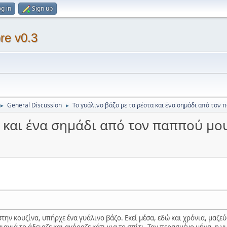
g in
Sign up
re v0.3
General Discussion
Το γυάλινο βάζο με τα ρέστα και ένα σημάδι από τον
►
►
α και ένα σημάδι από τον παππού μο
 στην κουζίνα, υπήρχε ένα γυάλινο βάζο. Εκεί μέσα, εδώ και χρόνια, μαζ
ιαγιά το άδειαζε και αγόραζε κάτι για το σπίτι. Τον περασμένο μήνα, η γ