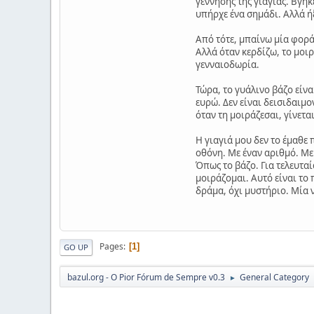
γέννησης της γιαγιάς. Βγήκ
υπήρχε ένα σημάδι. Αλλά ήξ
Από τότε, μπαίνω μία φορά 
Αλλά όταν κερδίζω, το μοιρ
γενναιοδωρία.
Τώρα, το γυάλινο βάζο είνα
ευρώ. Δεν είναι δεισιδαιμον
όταν τη μοιράζεσαι, γίνεται
Η γιαγιά μου δεν το έμαθε 
οθόνη. Με έναν αριθμό. Με 
Όπως το βάζο. Για τελευταί
μοιράζομαι. Αυτό είναι το 
δράμα, όχι μυστήριο. Μία ν
Pages
1
GO UP
bazul.org - O Pior Fórum de Sempre v0.3
General Category
►