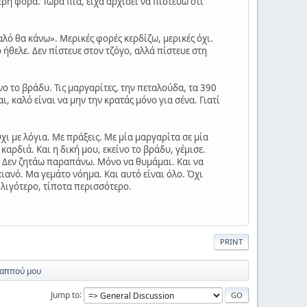
ερη φορά. Τώρα πια, είχα αρχίσει να πιστεύω ότι
αλό θα κάνω». Μερικές φορές κερδίζω, μερικές όχι.
 ήθελε. Δεν πίστευε στον τζόγο, αλλά πίστευε στη
νο το βράδυ. Τις μαργαρίτες, την πεταλούδα, τα 390
ι, καλό είναι να μην την κρατάς μόνο για σένα. Γιατί
χι με λόγια. Με πράξεις. Με μία μαργαρίτα σε μία
καρδιά. Και η δική μου, εκείνο το βράδυ, γέμισε.
ό. Δεν ζητάω παραπάνω. Μόνο να θυμάμαι. Και να
ιανό. Μα γεμάτο νόημα. Και αυτό είναι όλο. Όχι
 λιγότερο, τίποτα περισσότερο.
PRINT
 παππού μου
Jump to