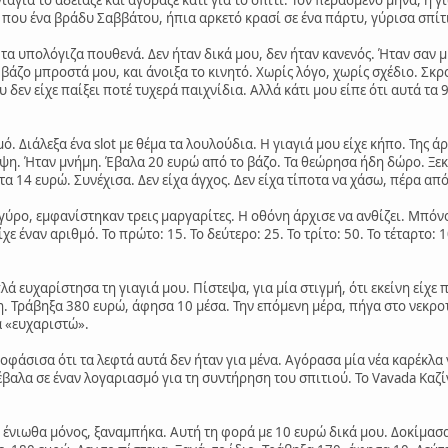
ι που ένα βράδυ Σαββάτου, ήπια αρκετό κρασί σε ένα πάρτυ, γύρισα σπίτι
 τα υπολόγιζα πουθενά. Δεν ήταν δικά μου, δεν ήταν κανενός. Ήταν σαν μ
ο βάζο μπροστά μου, και άνοιξα το κινητό. Χωρίς λόγο, χωρίς σχέδιο. Σκ
ου δεν είχε παίξει ποτέ τυχερά παιχνίδια. Αλλά κάτι μου είπε ότι αυτά τα 
 Διάλεξα ένα slot με θέμα τα λουλούδια. Η γιαγιά μου είχε κήπο. Της ά
ίψη. Ήταν μνήμη. Έβαλα 20 ευρώ από το βάζο. Τα θεώρησα ήδη δώρο. Ξεκί
στα 14 ευρώ. Συνέχισα. Δεν είχα άγχος. Δεν είχα τίποτα να χάσω, πέρα απ
 γύρο, εμφανίστηκαν τρεις μαργαρίτες. Η οθόνη άρχισε να ανθίζει. Μπό
χε έναν αριθμό. Το πρώτο: 15. Το δεύτερο: 25. Το τρίτο: 50. Το τέταρτο:
λά ευχαρίστησα τη γιαγιά μου. Πίστεψα, για μία στιγμή, ότι εκείνη είχε
 Τράβηξα 380 ευρώ, άφησα 10 μέσα. Την επόμενη μέρα, πήγα στο νεκροτ
α «ευχαριστώ».
οφάσισα ότι τα λεφτά αυτά δεν ήταν για μένα. Αγόρασα μία νέα καρέκλα γ
βαλα σε έναν λογαριασμό για τη συντήρηση του σπιτιού. Το Vavada Καζίν
 ένιωθα μόνος, ξαναμπήκα. Αυτή τη φορά με 10 ευρώ δικά μου. Δοκίμασ