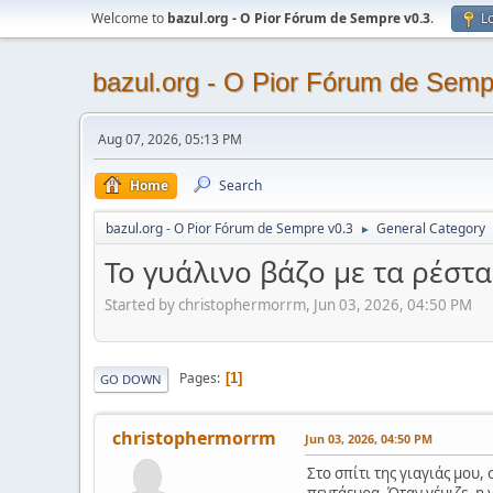
Welcome to
bazul.org - O Pior Fórum de Sempre v0.3
.
Lo
bazul.org - O Pior Fórum de Semp
Aug 07, 2026, 05:13 PM
Home
Search
bazul.org - O Pior Fórum de Sempre v0.3
General Category
►
Το γυάλινο βάζο με τα ρέστ
Started by christophermorrm, Jun 03, 2026, 04:50 PM
Pages
1
GO DOWN
christophermorrm
Jun 03, 2026, 04:50 PM
Στο σπίτι της γιαγιάς μου,
πεντάευρα. Όταν γέμιζε, η γ