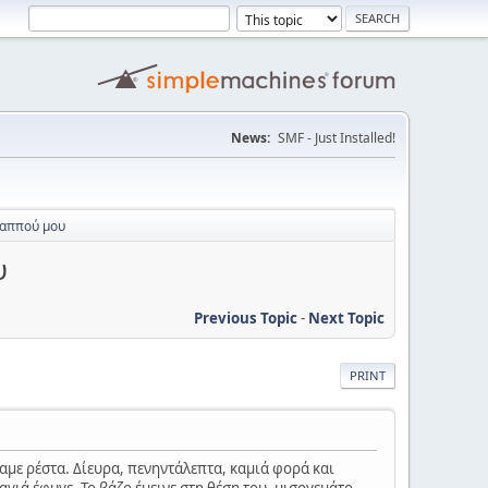
News:
SMF - Just Installed!
 παππού μου
υ
Previous Topic
-
Next Topic
PRINT
εύαμε ρέστα. Δίευρα, πενηντάλεπτα, καμιά φορά και
ιαγιά έφυγε. Το βάζο έμεινε στη θέση του, μισογεμάτο.