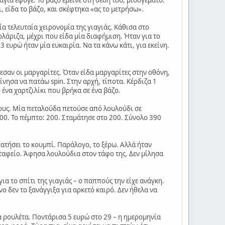
, είδα το βάζο, και σκέφτηκα «ας το μετρήσω».
ία τελευταία χειρονομία της γιαγιάς. Κάθισα στο
ρολάριζα, μέχρι που είδα μία διαφήμιση. Ήταν για το
93 ευρώ ήταν μία ευκαιρία. Να τα κάνω κάτι, για εκείνη.
ρεσαν οι μαργαρίτες. Όταν είδα μαργαρίτες στην οθόνη,
νησα να πατάω spin. Στην αρχή, τίποτα. Κέρδιζα 1
ό ένα χαρτζιλίκι που βρήκα σε ένα βάζο.
νους. Μία πεταλούδα πετούσε από λουλούδι σε
 100. Το πέμπτο: 200. Σταμάτησε στο 200. Σύνολο 390
 πατήσει το κουμπί. Παράλογο, το ξέρω. Αλλά ήταν
αφείο. Άφησα λουλούδια στον τάφο της. Δεν μίλησα
ια το σπίτι της γιαγιάς – ο παππούς την είχε ανάγκη.
ο δεν το ξανάγγιξα για αρκετό καιρό. Δεν ήθελα να
α ρουλέτα. Ποντάρισα 5 ευρώ στο 29 – η ημερομηνία