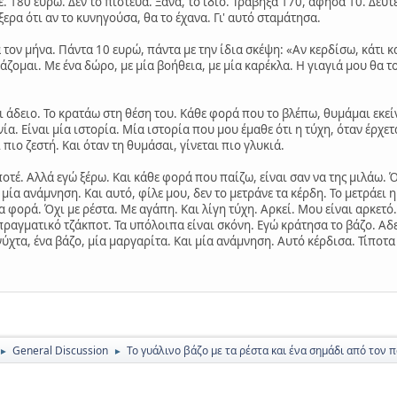
ε. 180 ευρώ. Δεν το πίστευα. Ξανά, το ίδιο. Τράβηξα 170, άφησα 10. Δεύτ
ερα ότι αν το κυνηγούσα, θα το έχανα. Γι' αυτό σταμάτησα.
τον μήνα. Πάντα 10 ευρώ, πάντα με την ίδια σκέψη: «Αν κερδίσω, κάτι κ
άζομαι. Με ένα δώρο, με μία βοήθεια, με μία καρέκλα. Η γιαγιά μου θα το
ι άδειο. Το κρατάω στη θέση του. Κάθε φορά που το βλέπω, θυμάμαι εκεί
ία. Είναι μία ιστορία. Μία ιστορία που μου έμαθε ότι η τύχη, όταν έρχετα
 πιο ζεστή. Και όταν τη θυμάσαι, γίνεται πιο γλυκιά.
ποτέ. Αλλά εγώ ξέρω. Και κάθε φορά που παίζω, είναι σαν να της μιλάω. Ό
μία ανάμνηση. Και αυτό, φίλε μου, δεν το μετράνε τα κέρδη. Το μετράει η 
α φορά. Όχι με ρέστα. Με αγάπη. Και λίγη τύχη. Αρκεί. Μου είναι αρκετ
πραγματικό τζάκποτ. Τα υπόλοιπα είναι σκόνη. Εγώ κράτησα το βάζο. Αδε
ύχτα, ένα βάζο, μία μαργαρίτα. Και μία ανάμνηση. Αυτό κέρδισα. Τίποτα
General Discussion
Το γυάλινο βάζο με τα ρέστα και ένα σημάδι από τον
►
►