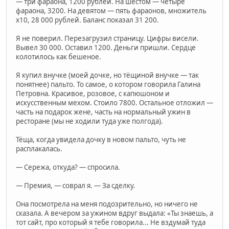
— три фараона, 1200 рублей. На шестом — четыре
фараона, 3200. На девятом — пять фараонов, множитель
х10, 28 000 рублей. Баланс показал 31 200.
Я не поверил. Перезагрузил страницу. Цифры висели.
Вывел 30 000. Оставил 1200. Деньги пришли. Сердце
колотилось как бешеное.
Я купил внучке (моей дочке, но тёщиной внучке — так
понятнее) пальто. То самое, о котором говорила Галина
Петровна. Красивое, розовое, с капюшоном и
искусственным мехом. Стоило 7800. Остальное отложил —
часть на подарок жене, часть на нормальный ужин в
ресторане (мы не ходили туда уже полгода).
Тёща, когда увидела дочку в новом пальто, чуть не
расплакалась.
— Сережа, откуда? — спросила.
— Премия, — соврал я. — За сделку.
Она посмотрела на меня подозрительно, но ничего не
сказала. А вечером за ужином вдруг выдала: «Ты знаешь, а
тот сайт, про который я тебе говорила... Не вздумай туда