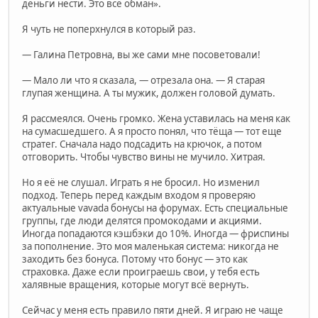
деньги нести. Это всё обман».
Я чуть не поперхнулся в который раз.
— Галина Петровна, вы же сами мне посоветовали!
— Мало ли что я сказала, — отрезала она. — Я старая
глупая женщина. А ты мужик, должен головой думать.
Я рассмеялся. Очень громко. Жена уставилась на меня как
на сумасшедшего. А я просто понял, что тёща — тот еще
стратег. Сначала надо подсадить на крючок, а потом
отговорить. Чтобы чувство вины не мучило. Хитрая.
Но я её не слушал. Играть я не бросил. Но изменил
подход. Теперь перед каждым входом я проверяю
актуальные vavada бонусы на форумах. Есть специальные
группы, где люди делятся промокодами и акциями.
Иногда попадаются кэшбэки до 10%. Иногда — фриспины
за пополнение. Это моя маленькая система: никогда не
заходить без бонуса. Потому что бонус — это как
страховка. Даже если проиграешь свои, у тебя есть
халявные вращения, которые могут всё вернуть.
Сейчас у меня есть правило пяти дней. Я играю не чаще