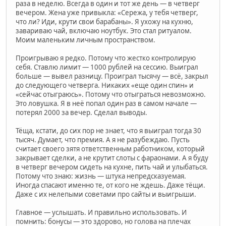
раза в неделю. Всегда в один и тот же день — в четверг
вечером. Жена уже привыкла: «Сережа, у тебя четверг,
что ли? Иди, крути свои барабаны». Я ухожу на кухню,
завариваю чай, включаю ноутбук. Это стал ритуалом.
Моим маленьким личным пространством.
Проигрываю я редко. Потому что жестко контролирую
себя. Ставлю лимит — 1000 рублей на сессию. Выиграл
больше — вывел разницу. Проиграл тысячу — всё, закрыл
до следующего четверга. Никаких «еще один спин» и
«сейчас отыграюсь». Потому что отыграться невозможно.
Это ловушка. Я в неё попал один раз в самом начале —
потерял 2000 за вечер. Сделал выводы.
Тёща, кстати, до сих пор не знает, что я выиграл тогда 30
тысяч. Думает, что премия. А я не разубеждаю. Пусть
считает своего зятя ответственным работником, который
закрывает сделки, а не крутит слоты с фараонами. А я буду
в четверг вечером сидеть на кухне, пить чай и улыбаться.
Потому что знаю: жизнь — штука непредсказуемая.
Иногда спасают именно те, от кого не ждешь. Даже тёщи.
Даже с их нелепыми советами про сайты и выигрыши.
Главное — услышать. И правильно использовать. И
помнить: бонусы — это здорово, но голова на плечах