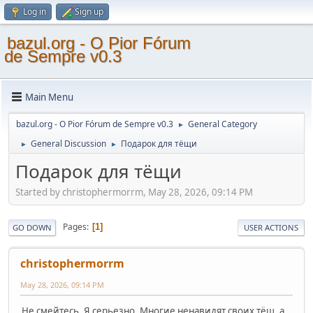
Log in
Sign up
bazul.org - O Pior Fórum
de Sempre v0.3
Main Menu
bazul.org - O Pior Fórum de Sempre v0.3
General Category
►
General Discussion
Подарок для тёщи
►
►
Подарок для тёщи
Started by christophermorrm, May 28, 2026, 09:14 PM
Pages
1
GO DOWN
USER ACTIONS
christophermorrm
May 28, 2026, 09:14 PM
Не смейтесь. Я серьезно. Многие ненавидят своих тёщ, а