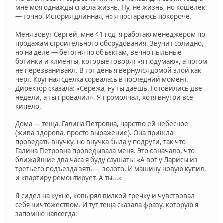
мне моя однажды спасла жизнь. Ну, не жизнь, но кошелек
— точно. История длинная, но я постараюсь покороче.
Меня зовут Сергей, мне 41 год, я работаю менеджером по
продажам строительного оборудования. Звучит солидно,
но на деле — беготня по объектам, вечно пыльные
ботинки и клиенты, которые говорят «я подумаю», а потом
не перезванивают. В тот день я вернулся домой злой как
черт. Крупная сделка сорвалась в последний момент.
Директор сказала: «Сережа, ну ты даешь. Готовились две
недели, а ты провалил». Я промолчал, хотя внутри все
кипело.
Дома — тёща. Галина Петровна, царство ей небесное
(жива-здорова, просто выражение). Она пришла
проведать внучку, но внучка была у подруги, так что
Галина Петровна проведывала меня. Это означало, что
ближайшие два часа я буду слушать: «А вот у Ларисы из
третьего подъезда зять — золото. И машину новую купил,
и квартиру ремонтирует. А ты...»
Я сидел на кухне, ковырял вилкой гречку и чувствовал
себя ничтожеством. И тут тёща сказала фразу, которую я
запомню навсегда: