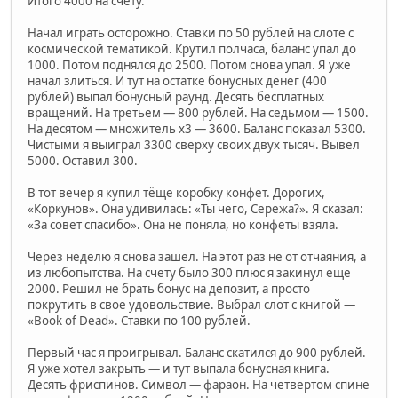
Итого 4000 на счету.
Начал играть осторожно. Ставки по 50 рублей на слоте с
космической тематикой. Крутил полчаса, баланс упал до
1000. Потом поднялся до 2500. Потом снова упал. Я уже
начал злиться. И тут на остатке бонусных денег (400
рублей) выпал бонусный раунд. Десять бесплатных
вращений. На третьем — 800 рублей. На седьмом — 1500.
На десятом — множитель х3 — 3600. Баланс показал 5300.
Чистыми я выиграл 3300 сверху своих двух тысяч. Вывел
5000. Оставил 300.
В тот вечер я купил тёще коробку конфет. Дорогих,
«Коркунов». Она удивилась: «Ты чего, Сережа?». Я сказал:
«За совет спасибо». Она не поняла, но конфеты взяла.
Через неделю я снова зашел. На этот раз не от отчаяния, а
из любопытства. На счету было 300 плюс я закинул еще
2000. Решил не брать бонус на депозит, а просто
покрутить в свое удовольствие. Выбрал слот с книгой —
«Book of Dead». Ставки по 100 рублей.
Первый час я проигрывал. Баланс скатился до 900 рублей.
Я уже хотел закрыть — и тут выпала бонусная книга.
Десять фриспинов. Символ — фараон. На четвертом спине