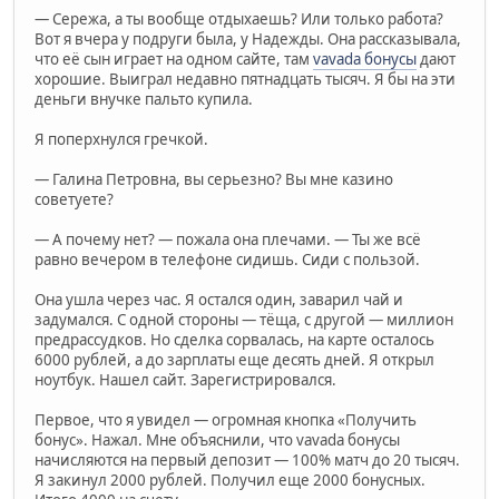
— Сережа, а ты вообще отдыхаешь? Или только работа?
Вот я вчера у подруги была, у Надежды. Она рассказывала,
что её сын играет на одном сайте, там
vavada бонусы
дают
хорошие. Выиграл недавно пятнадцать тысяч. Я бы на эти
деньги внучке пальто купила.
Я поперхнулся гречкой.
— Галина Петровна, вы серьезно? Вы мне казино
советуете?
— А почему нет? — пожала она плечами. — Ты же всё
равно вечером в телефоне сидишь. Сиди с пользой.
Она ушла через час. Я остался один, заварил чай и
задумался. С одной стороны — тёща, с другой — миллион
предрассудков. Но сделка сорвалась, на карте осталось
6000 рублей, а до зарплаты еще десять дней. Я открыл
ноутбук. Нашел сайт. Зарегистрировался.
Первое, что я увидел — огромная кнопка «Получить
бонус». Нажал. Мне объяснили, что vavada бонусы
начисляются на первый депозит — 100% матч до 20 тысяч.
Я закинул 2000 рублей. Получил еще 2000 бонусных.