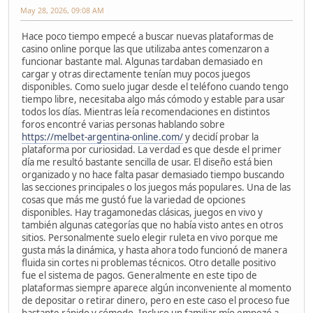
May 28, 2026, 09:08 AM
Hace poco tiempo empecé a buscar nuevas plataformas de
casino online porque las que utilizaba antes comenzaron a
funcionar bastante mal. Algunas tardaban demasiado en
cargar y otras directamente tenían muy pocos juegos
disponibles. Como suelo jugar desde el teléfono cuando tengo
tiempo libre, necesitaba algo más cómodo y estable para usar
todos los días. Mientras leía recomendaciones en distintos
foros encontré varias personas hablando sobre
https://melbet-argentina-online.com/
y decidí probar la
plataforma por curiosidad. La verdad es que desde el primer
día me resultó bastante sencilla de usar. El diseño está bien
organizado y no hace falta pasar demasiado tiempo buscando
las secciones principales o los juegos más populares. Una de las
cosas que más me gustó fue la variedad de opciones
disponibles. Hay tragamonedas clásicas, juegos en vivo y
también algunas categorías que no había visto antes en otros
sitios. Personalmente suelo elegir ruleta en vivo porque me
gusta más la dinámica, y hasta ahora todo funcionó de manera
fluida sin cortes ni problemas técnicos. Otro detalle positivo
fue el sistema de pagos. Generalmente en este tipo de
plataformas siempre aparece algún inconveniente al momento
de depositar o retirar dinero, pero en este caso el proceso fue
bastante rápido y cómodo. Incluso un familiar mío empezó a