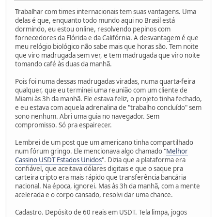
Trabalhar com times internacionais tem suas vantagens. Uma
delas é que, enquanto todo mundo aqui no Brasil está
dormindo, eu estou online, resolvendo pepinos com
fornecedores da Flórida e da Califórnia. A desvantagem é que
meu relógio biológico não sabe mais que horas são. Tem noite
que viro madrugada sem ver, e tem madrugada que viro noite
tomando café às duas da manhã.
Pois foi numa dessas madrugadas viradas, numa quarta-feira
qualquer, que eu terminei uma reunião com um cliente de
Miami às 3h da manhã. Ele estava feliz, o projeto tinha fechado,
e eu estava com aquela adrenalina de "trabalho concluído" sem
sono nenhum. Abri uma guia no navegador. Sem
compromisso. Só pra espairecer.
Lembrei de um post que um americano tinha compartilhado
num fórum gringo. Ele mencionava algo chamado "
Melhor
Cassino USDT Estados Unidos
". Dizia que a plataforma era
confiável, que aceitava dólares digitais e que o saque pra
carteira cripto era mais rápido que transferência bancária
nacional. Na época, ignorei. Mas às 3h da manhã, com a mente
acelerada e o corpo cansado, resolvi dar uma chance.
Cadastro. Depósito de 60 reais em USDT. Tela limpa, jogos