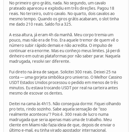
No primeiro giro grátis, nada. No segundo, um cavalo
prateado apareceu e explodiu em três direções. Pagou 18
reais. No terceiro, outro cavalo. No quarto, dois cavalos ao
mesmo tempo. Quando os giros grátis acabaram, o slot tinha
me dado 210 reais. Saldo foi a 325.
A essa altura, já eram 4h da manhã. Meu corpo tremia um
pouco, mas não era de frio. Era aquele tremor de quem vê o
número subir rápido demais e não acredita. O impulso de
continuar era enorme. Mas eu conheço meus limites. Já perdi
dinheiro em outras plataformas por não saber parar. Naquela
madrugada, resolvi ser diferente.
Fui direto na área de saque. Solicitei 300 reais. Deixei 25 na
conta — uma gorjeta simbólica pro universo. O Melhor Cassino
USDT Estados Unidos processou o pedido em menos de três
minutos. Eu estava trocando USDT por real na carteira antes
mesmo de escovar os dentes.
Deitei na cama às 4h15. Não conseguia dormir. Fiquei olhando
pro teto, rindo sozinho. Sabe aquela sensação de "isso
realmente aconteceu"? Pois é. 300 reais de lucro numa
madrugada que seria apenas mais uma de trabalho. Meu
cliente em Miami não fazia ideia de que, depois de enviar o
último e-mail, eu tinha virado apostador internacional.