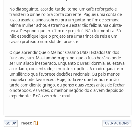
No dia seguinte, acordei tarde, tomei um café reforçado e
transferi o dinheiro pra conta corrente. Paguei uma conta de
luz atrasada e ainda sobrou pra um jantar no fim de semana.
Minha mulher achou estranho eu estar tão feliz numa quinta-
feira. Respondi que era "fim de projeto". Não foi mentira. Só
não especifiquei que o projeto era uma trinca de reis e um
cavalo prateado num slot de faroeste.
O que aprendi? Que o Melhor Cassino USDT Estados Unidos
funciona, sim. Mas também aprendi que o fuso horário pode
ser um aliado inesperado. Enquanto o Brasil dormia, eu estava
acordado, concentrado, sem interrupções. A madrugada tem
um silêncio que favorece decisões racionais. Ou pelo menos
naquela noite favoreceu. Hoje, toda vez que tenho reunião
tarde com cliente gringo, eu penso duas vezes antes de fechar
o notebook. Às vezes, o melhor negócio do dia vem depois do
expediente. E não vem de e-mail.
Pages
1
GO UP
USER ACTIONS