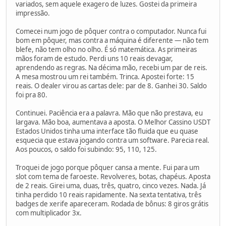
variados, sem aquele exagero de luzes. Gostei da primeira
impressão.
Comecei num jogo de pôquer contra o computador. Nunca fui
bom em pôquer, mas contra a máquina é diferente — não tem
blefe, não tem olho no olho. É só matemática. As primeiras
mãos foram de estudo. Perdi uns 10 reais devagar,
aprendendo as regras. Na décima mão, recebi um par de reis.
A mesa mostrou um rei também. Trinca. Apostei forte: 15
reais. O dealer virou as cartas dele: par de 8. Ganhei 30. Saldo
foi pra 80.
Continuei. Paciência era a palavra. Mão que não prestava, eu
largava. Mão boa, aumentava a aposta. O Melhor Cassino USDT
Estados Unidos tinha uma interface tão fluida que eu quase
esquecia que estava jogando contra um software. Parecia real.
Aos poucos, o saldo foi subindo: 95, 110, 125.
Troquei de jogo porque pôquer cansa a mente. Fui para um
slot com tema de faroeste. Revolveres, botas, chapéus. Aposta
de 2 reais. Girei uma, duas, três, quatro, cinco vezes. Nada. Já
tinha perdido 10 reais rapidamente. Na sexta tentativa, três
badges de xerife apareceram. Rodada de bônus: 8 giros grátis
com multiplicador 3x.