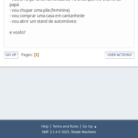
papá
- vou chupar uma pila (feminina)
- vou comprar uma casa em cantanhede
- vou abrir um stand de automóveis
e vocês?
Pages
1
GO UP
USER ACTIONS
|
|
Help
Terms and Rules
Go Up ▲
,
SMF 2.1.4 © 2023
Simple Machines