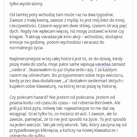
tylko wyobrażony.
Od tamtej poty wchodzę tam może raz na dwa tygodnie.
Zawsze z małą kwotą, zawsze z myślą: to jest mój bilet do innej
rzeczywistości. Czasem wygram dwie stówy, czasem stracę pięć
dych. Nigdy nie wpłacam więcej, niż mogę zostawić w kinie czy
knajpie. Traktuję vavadaa jak kino akcji – wchodzisz, dostajesz
emocje na godzinę, potem wychodzisz i wracasz do
normalnego życia.
Najśmieszniejsze w tej całej historii jest to, że do dzisiaj, kiedy
piszę maila do szefa, moje palce same wpisują
vavadaa
zamiast
,,vadera". Skasowałem to już chyba setki razy. I za każdym
razem się uśmiecham. Bo przypominam sobie tego wieczoru,
kiedy przez dwa dodatkowe ,,a" dostałem siedemset złotych i
kupiłem sobie klawiaturę, na której teraz piszę tę historię.
Czy polecam hazard? Nie jestem od polecania. Jestem od
pisania kodu i od czasu do czasu – od robienia literówek. Ale
jeśli już ktoś pyta, mówię tak: najważniejsze to nie dać się
wciągnąć. Grać tylko to, co możesz stracić. I zawsze, ale to
zawsze, pamiętać, że to nie jest sposób na życie. To jest sposób
na jeden wieczór. Taki jak mój wtorek. Taki, który zaczyna się od
przypadkowego kliknięcia, a kończy na nowej klawiaturze i
uśmiechu do sufitu.