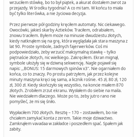
wrzuciłem stówkę, bo to był piątek, a akurat dostałem zwrot za
przejazdy. W środku tygodnia? A co mi tam. W końcu to miała
być tylko literówka, a nie życiowa decyzja.
Przez pierwsze pół godziny kręciłem automaty. Nic ciekawego.
Owocówki, jakieś skarby Aztieków. Traciłem, odrabiałem,
znowu traciłem. Byłem może na minusie dwudziestu złotych,
kiedy natknąłem się na grę, która wyglądała jak stara maszyna z
lat 90. Proste symbole, żadnych fajerwerków. Coś mi
podpowiedziało, żeby wrzucić maksymalną stawkę – tylko
piętnaście złotych, nic wielkiego. Zakręciłem. Ekran mignął,
symbole ułożyły się w dziwną sekwencję. Nagle pojawił się
napis: ,,BONUS: 15 darmowych spinów x3". Nie ogarniałem do
końca, co to znaczy. Po prostu patrzyłem, jak przez kolejne
minuty maszyna kręci się sama, a licznik rośnie. 45 zł, 80 zł, 120
zł, 300 zł. Kiedy skończyło się wszystko, na koncie miałem 870
złotych. Zrobiłem zrzut ekranu. Wysłałem do siebie na maila.
Nie wiedziałem dlaczego. Może po to, żeby jutro rano nie
pomyśleć, że mi się śniło.
Wypłaciłem 700 złotych. Resztę – 170 – zostawiłem, bo nie
chciałem zamykać konta z zerem. Takie moje dziwactwo.
Zamknąłem vavadaa w zakładce i poszedłem spać. Spałem jak
zabity.