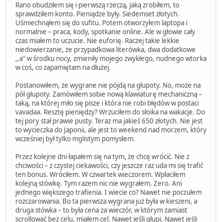
Rano obudziłem się i pierwszą rzeczą, jaką zrobiłem, to
sprawdziłem konto. Pieniądze były. Siedemset złotych.
Uśmiechnąłem się do sufitu. Potem otworzyłem laptopa i
normalnie – praca, kody, spotkanie online. Ale w głowie cały
czas miałem to uczucie. Nie euforię. Raczej takie lekkie
niedowierzanie, że przypadkowa literówka, dwa dodatkowe
,,a" w środku nocy, zmieniły mojego zwykłego, nudnego wtorka
w coś, co zapamiętam na dłużej.
Postanowiłem, że wygrane nie pójdą na głupoty. No, może na
pół głupoty. Zamówiłem sobie nową klawiaturę mechaniczną –
taką, na której miło się pisze i która nie robi błędów w postaci
vavadaa. Resztę pieniędzy? Wrzuciłem do słoika na wakacje. Do
tej pory stał prawie pusty. Teraz ma jakieś 650 złotych. Nie jest
to wycieczka do Japonii, ale jest to weekend nad morzem, który
wcześniej był tylko mglistym pomysłem.
Przez kolejne dni łapałem się na tym, że chcę wrócić. Nie z
chciwości – z czystej ciekawości, czy jeszcze raz uda mi się trafić
ten bonus. Wróciłem. W czwartek wieczorem. Wpłaciłem
kolejną stówkę. Tym razem nic nie wygrałem. Zero. Ani
jednego większego trafienia. I wiecie co? Nawet nie poczułem
rozczarowania. Bo ta pierwsza wygrana już była w kieszeni, a
druga stówka – to była cena za wieczór, w którym zamiast
scrollować bez celu, miałem cel. Nawet jeśli głupi. Nawet jeśli