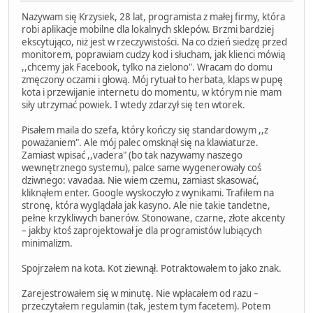
Nazywam się Krzysiek, 28 lat, programista z małej firmy, która
robi aplikacje mobilne dla lokalnych sklepów. Brzmi bardziej
ekscytująco, niż jest w rzeczywistości. Na co dzień siedzę przed
monitorem, poprawiam cudzy kod i słucham, jak klienci mówią
,,chcemy jak Facebook, tylko na zielono". Wracam do domu
zmęczony oczami i głową. Mój rytuał to herbata, klaps w pupę
kota i przewijanie internetu do momentu, w którym nie mam
siły utrzymać powiek. I wtedy zdarzył się ten wtorek.
Pisałem maila do szefa, który kończy się standardowym ,,z
poważaniem". Ale mój palec omsknął się na klawiaturze.
Zamiast wpisać ,,vadera" (bo tak nazywamy naszego
wewnętrznego systemu), palce same wygenerowały coś
dziwnego: vavadaa. Nie wiem czemu, zamiast skasować,
kliknąłem enter. Google wyskoczyło z wynikami. Trafiłem na
stronę, która wyglądała jak kasyno. Ale nie takie tandetne,
pełne krzykliwych banerów. Stonowane, czarne, złote akcenty
– jakby ktoś zaprojektował je dla programistów lubiących
minimalizm.
Spojrzałem na kota. Kot ziewnął. Potraktowałem to jako znak.
Zarejestrowałem się w minutę. Nie wpłacałem od razu –
przeczytałem regulamin (tak, jestem tym facetem). Potem