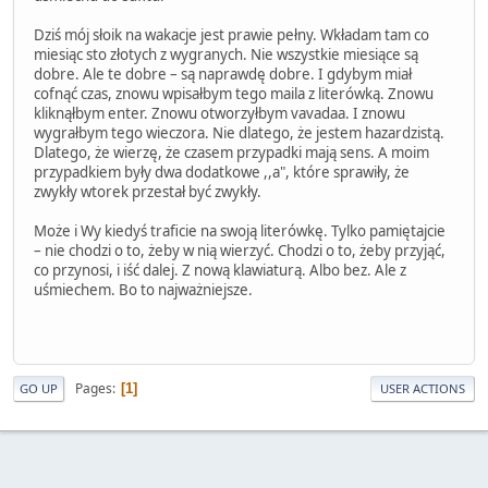
Dziś mój słoik na wakacje jest prawie pełny. Wkładam tam co
miesiąc sto złotych z wygranych. Nie wszystkie miesiące są
dobre. Ale te dobre – są naprawdę dobre. I gdybym miał
cofnąć czas, znowu wpisałbym tego maila z literówką. Znowu
kliknąłbym enter. Znowu otworzyłbym vavadaa. I znowu
wygrałbym tego wieczora. Nie dlatego, że jestem hazardzistą.
Dlatego, że wierzę, że czasem przypadki mają sens. A moim
przypadkiem były dwa dodatkowe ,,a", które sprawiły, że
zwykły wtorek przestał być zwykły.
Może i Wy kiedyś traficie na swoją literówkę. Tylko pamiętajcie
– nie chodzi o to, żeby w nią wierzyć. Chodzi o to, żeby przyjąć,
co przynosi, i iść dalej. Z nową klawiaturą. Albo bez. Ale z
uśmiechem. Bo to najważniejsze.
Pages
1
GO UP
USER ACTIONS